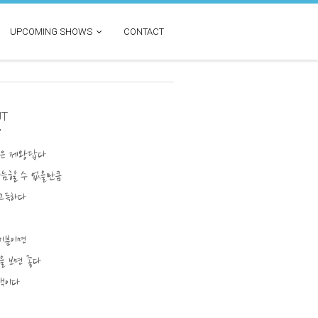
UPCOMING SHOWS
CONTACT
UT
은 제왕답다
가늠할 수 없을만큼
그득하다
기분이면
 보면 좋다
색이다