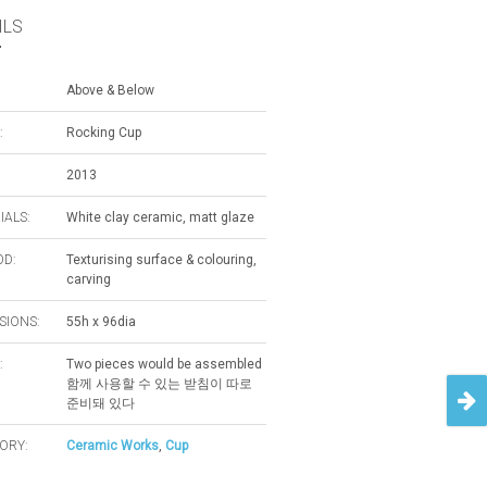
ILS
Above & Below
:
Rocking Cup
2013
IALS:
White clay ceramic, matt glaze
D:
Texturising surface & colouring,
carving
SIONS:
55h x 96dia
:
Two pieces would be assembled
함께 사용할 수 있는 받침이 따로
준비돼 있다
ORY:
Ceramic Works
,
Cup